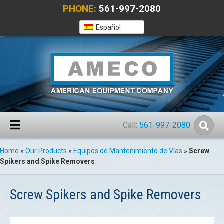
PHONE:
561-997-2080
Español
Call:
561-997-2080
Home
»
Our Products
»
Equipos de Mantenimiento de Vías
»
Screw
Spikers and Spike Removers
Screw Spikers and Spike Removers